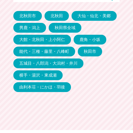
北秋田市
北秋田
大仙・仙北・美郷
男鹿・潟上
秋田県全域
大館・北秋田・上小阿仁
鹿角・小坂
能代・三種・藤里・八峰町
秋田市
五城目・八郎潟・大潟村・井川
横手・湯沢・東成瀬
由利本荘・にかほ・羽後