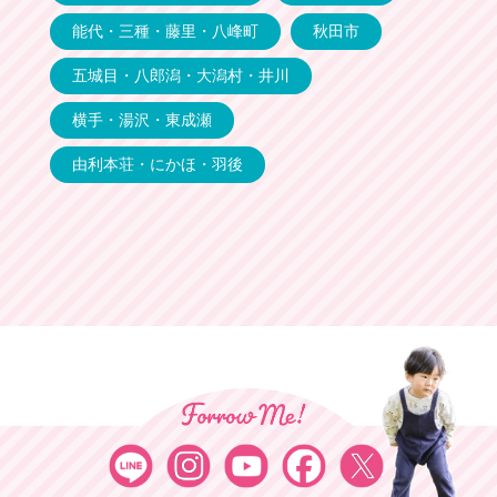
能代・三種・藤里・八峰町
秋田市
五城目・八郎潟・大潟村・井川
横手・湯沢・東成瀬
由利本荘・にかほ・羽後