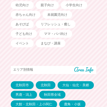
幼児向け
親子向け
小学生向け
赤ちゃん向け
未就園児向け
あそびば
リフレッシュ・癒し
子ども向け
ママ・パパ向け
イベント
まなび・講座
エリア別情報
北秋田市
北秋田
大仙・仙北・美郷
男鹿・潟上
秋田県全域
大館・北秋田・上小阿仁
鹿角・小坂