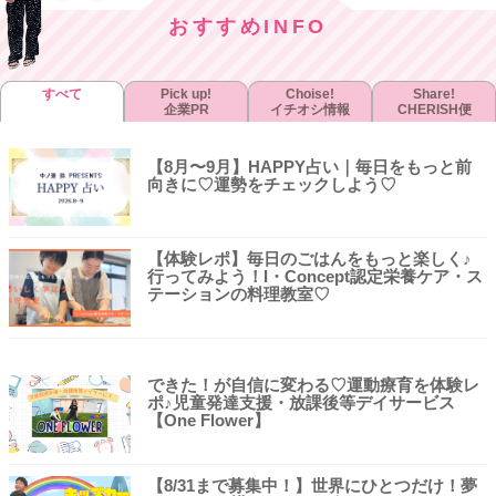
おすすめINFO
すべて
Pick up!
Choise!
Share!
企業PR
イチオシ情報
CHERISH便
【8月〜9月】HAPPY占い｜毎日をもっと前
向きに♡運勢をチェックしよう♡
【体験レポ】毎日のごはんをもっと楽しく♪
行ってみよう！I・Concept認定栄養ケア・ス
テーションの料理教室♡
できた！が自信に変わる♡運動療育を体験レ
ポ♪児童発達支援・放課後等デイサービス
【One Flower】
【8/31まで募集中！】世界にひとつだけ！夢