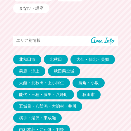
まなび・講座
エリア別情報
北秋田市
北秋田
大仙・仙北・美郷
男鹿・潟上
秋田県全域
大館・北秋田・上小阿仁
鹿角・小坂
能代・三種・藤里・八峰町
秋田市
五城目・八郎潟・大潟村・井川
横手・湯沢・東成瀬
由利本荘・にかほ・羽後