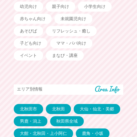
幼児向け
親子向け
小学生向け
赤ちゃん向け
未就園児向け
あそびば
リフレッシュ・癒し
子ども向け
ママ・パパ向け
イベント
まなび・講座
エリア別情報
北秋田市
北秋田
大仙・仙北・美郷
男鹿・潟上
秋田県全域
大館・北秋田・上小阿仁
鹿角・小坂