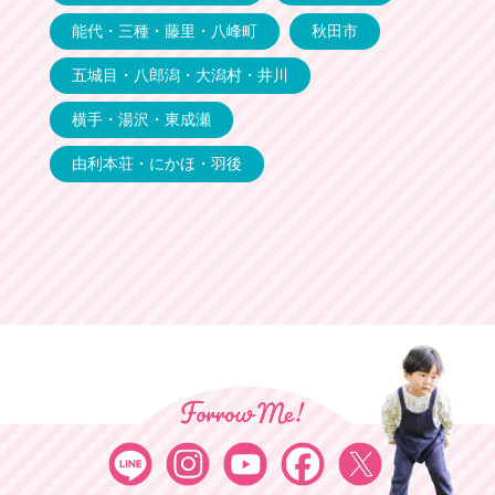
能代・三種・藤里・八峰町
秋田市
五城目・八郎潟・大潟村・井川
横手・湯沢・東成瀬
由利本荘・にかほ・羽後