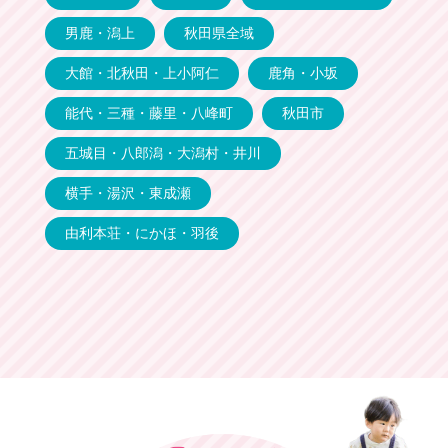
男鹿・潟上
秋田県全域
大館・北秋田・上小阿仁
鹿角・小坂
能代・三種・藤里・八峰町
秋田市
五城目・八郎潟・大潟村・井川
横手・湯沢・東成瀬
由利本荘・にかほ・羽後