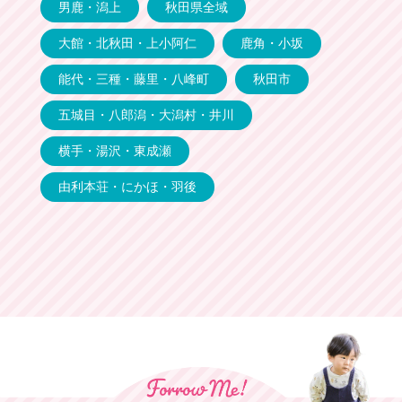
男鹿・潟上
秋田県全域
大館・北秋田・上小阿仁
鹿角・小坂
能代・三種・藤里・八峰町
秋田市
五城目・八郎潟・大潟村・井川
横手・湯沢・東成瀬
由利本荘・にかほ・羽後