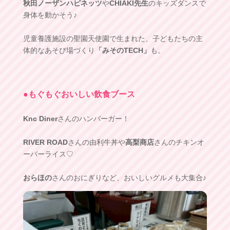
秋田ノーザンハピネッツ
や
CHIAKI先生
のキッズダンスで
身体を動かそう♪
児童養護施設の聖園天使園で生まれた、子どもたちの主
体的なあそび場づくり
「みそのTECH」
も。
●もぐもぐおいしい飲食ブース
Knc Diner
さんのハンバーガー！
RIVER ROAD
さんの由利牛丼や
高梨商店
さんのチキンオ
ーバーライス♡
おらほの
さんのおにぎりなど、おいしいグルメも大集合♪