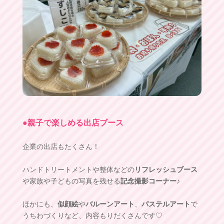
●親子で楽しめる出店ブース
企業の出店もたくさん！
ハンドトリートメントや整体などの
リフレッシュブース
や家族や子どもの写真を残せる
記念撮影コーナー
♪
ほかにも、
似顔絵
や
バルーンアート
、
パステルアート
で
うちわづくりなど、内容もりだくさんです♡