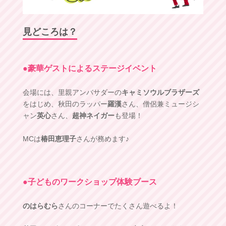
見どころは？
●豪華ゲストによるステージイベント
会場には、里親アンバサダーの
キャミソウルブラザーズ
をはじめ、秋田のラッパー
羅漢
さん、僧侶兼ミュージシ
ャン
英心
さん、
超神ネイガー
も登場！
MCは
椿田恵理子
さんが務めます♪
●子どものワークショップ体験ブース
のはらむら
さんのコーナーでたくさん遊べるよ！